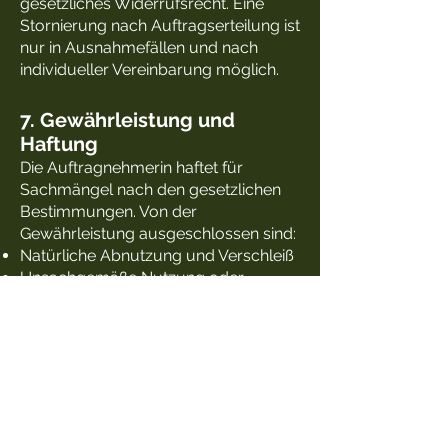
gesetzliches Widerrufsrecht. Eine
Stornierung nach Auftragserteilung ist
nur in Ausnahmefällen und nach
individueller Vereinbarung möglich.
7. Gewährleistung und
Haftung
Die Auftragnehmerin haftet für
Sachmängel nach den gesetzlichen
Bestimmungen. Von der
Gewährleistung ausgeschlossen sind:
Natürliche Abnutzung und Verschleiß
Unsachgemäße Nutzung oder
Behandlung
Veränderungen durch den
Auftraggeber oder Dritte
Abweichungen in Maserung, Farbe
und Struktur von Naturholz
Sollten trotz sachgemäßer Nutzung
Mängel auftreten, ist die