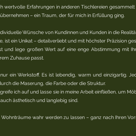
ch wertvolle Erfahrungen in anderen Tischlereien gesammelt 
 übernehmen – ein Traum, der für mich in Erfüllung ging.
 individuelle Wünsche von Kundinnen und Kunden in die Realit
 ist ein Unikat – detailverliebt und mit höchster Präzision gest
bst und lege großen Wert auf eine enge Abstimmung mit Ih
hrem Zuhause passt.
 nur ein Werkstoff. Es ist lebendig, warm und einzigartig. J
 durch die Maserung, die Farbe oder die Struktur.
greife ich auf und lasse sie in meine Arbeit einfließen, um Mö
 auch ästhetisch und langlebig sind.
re Wohnträume wahr werden zu lassen – ganz nach Ihren Vor