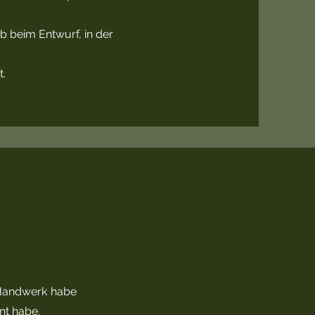
ob beim Entwurf, in der
t.
s Handwerk habe
nt habe.