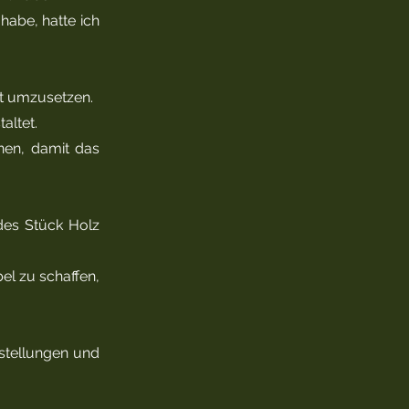
habe, hatte ich
ät umzusetzen.
altet.
nen, damit das
edes Stück Holz
bel zu schaffen,
stellungen und